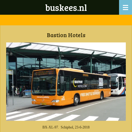
buskees.nl
Ga
direct
naar
de
hoofdinhoud
Bastion Hotels
BX-XL-97. Schiphol, 23-6-2018