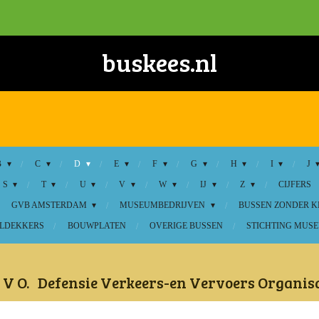
buskees.nl
B
C
D
E
F
G
H
I
J
S
T
U
V
W
IJ
Z
CIJFERS
GVB AMSTERDAM
MUSEUMBEDRIJVEN
BUSSEN ZONDER 
LDEKKERS
BOUWPLATEN
OVERIGE BUSSEN
STICHTING MUSE
 V O. Defensie Verkeers-en Vervoers Organisa