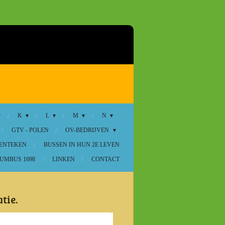
K
L
M
N
GTV - POLEN
OV-BEDRIJVEN
KENTEKEN
BUSSEN IN HUN 2E LEVEN
UMBUS 1698
LINKEN
CONTACT
tie.