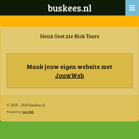
buskees.nl
Ga
direct
naar
de
hoofdinhoud
Henk Oost zie Blok Tours
Maak jouw eigen website met
JouwWeb
© 2018 - 2026 buskees.nl
Powered by
JouwWeb