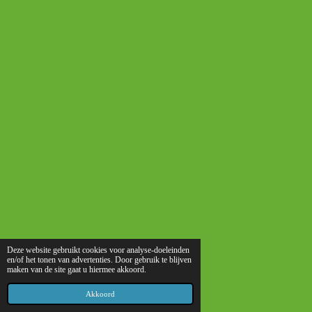
Deze website gebruikt cookies voor analyse-doeleinden
en/of het tonen van advertenties. Door gebruik te blijven
maken van de site gaat u hiermee akkoord.
Akkoord