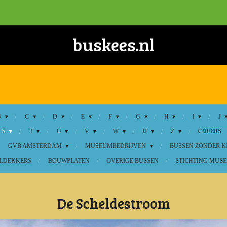
buskees.nl
B
C
D
E
F
G
H
I
J
S
T
U
V
W
IJ
Z
CIJFERS
GVB AMSTERDAM
MUSEUMBEDRIJVEN
BUSSEN ZONDER 
LDEKKERS
BOUWPLATEN
OVERIGE BUSSEN
STICHTING MUSE
De Scheldestroom