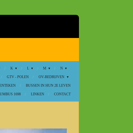
K
L
M
N
GTV - POLEN
OV-BEDRIJVEN
KENTEKEN
BUSSEN IN HUN 2E LEVEN
UMBUS 1698
LINKEN
CONTACT