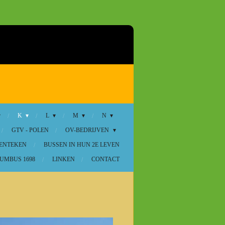
K
L
M
N
GTV - POLEN
OV-BEDRIJVEN
KENTEKEN
BUSSEN IN HUN 2E LEVEN
UMBUS 1698
LINKEN
CONTACT