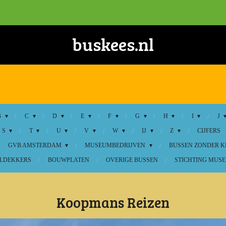
buskees.nl
B
C
D
E
F
G
H
I
J
S
T
U
V
W
IJ
Z
CIJFERS
GVB AMSTERDAM
MUSEUMBEDRIJVEN
BUSSEN ZONDER 
LDEKKERS
BOUWPLATEN
OVERIGE BUSSEN
STICHTING MUSE
Koopmans Reizen