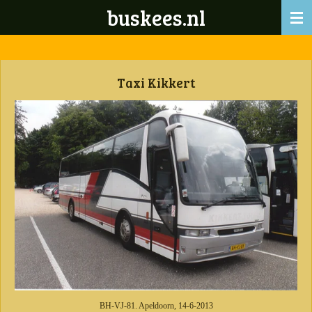
buskees.nl
Ga
direct
naar
de
hoofdinhoud
Taxi Kikkert
BH-VJ-81. Apeldoorn, 14-6-2013