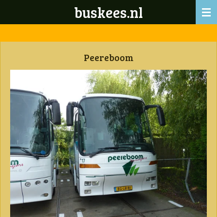
buskees.nl
Ga
direct
naar
de
hoofdinhoud
Peereboom