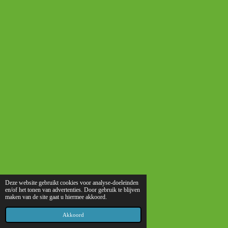
Deze website gebruikt cookies voor analyse-doeleinden
en/of het tonen van advertenties. Door gebruik te blijven
maken van de site gaat u hiermee akkoord.
Akkoord