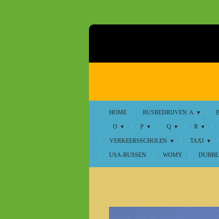
Ga
direct
naar
de
hoofdinhoud
HOME
BUSBEDRIJVEN: A
O
P
Q
R
VERKEERSSCHOLEN
TAXI
USA-BUSSEN
WOMY
DUBBE