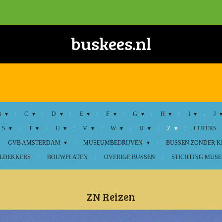
buskees.nl
B
C
D
E
F
G
H
I
J
S
T
U
V
W
IJ
Z
CIJFERS
GVB AMSTERDAM
MUSEUMBEDRIJVEN
BUSSEN ZONDER 
LDEKKERS
BOUWPLATEN
OVERIGE BUSSEN
STICHTING MUSE
ZN Reizen