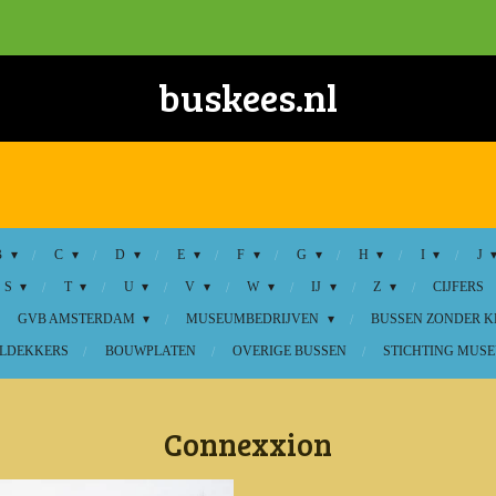
buskees.nl
B
C
D
E
F
G
H
I
J
S
T
U
V
W
IJ
Z
CIJFERS
GVB AMSTERDAM
MUSEUMBEDRIJVEN
BUSSEN ZONDER 
LDEKKERS
BOUWPLATEN
OVERIGE BUSSEN
STICHTING MUSE
Connexxion