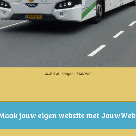
44-BJL-8. Schiphol, 23-6-2018
Maak jouw eigen website met
JouwWeb