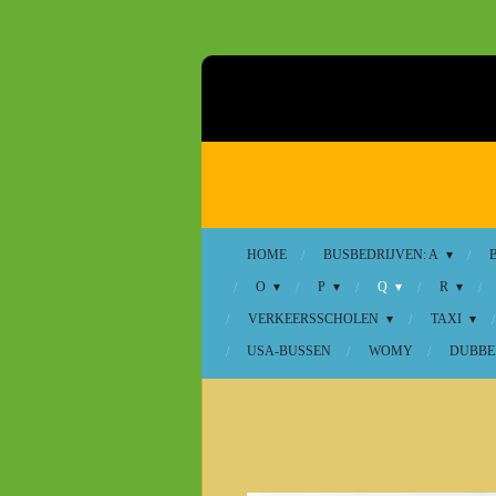
Ga
direct
naar
de
hoofdinhoud
HOME
BUSBEDRIJVEN: A
O
P
Q
R
VERKEERSSCHOLEN
TAXI
USA-BUSSEN
WOMY
DUBBE