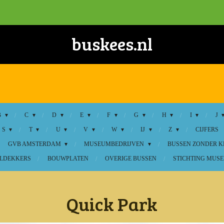
buskees.nl
B
C
D
E
F
G
H
I
J
S
T
U
V
W
IJ
Z
CIJFERS
GVB AMSTERDAM
MUSEUMBEDRIJVEN
BUSSEN ZONDER 
LDEKKERS
BOUWPLATEN
OVERIGE BUSSEN
STICHTING MUSE
Quick Park