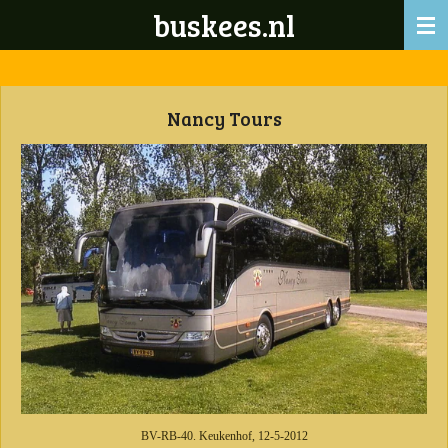
buskees.nl
Ga
direct
naar
de
hoofdinhoud
Nancy Tours
BV-RB-40. Keukenhof, 12-5-2012