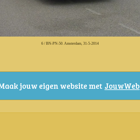
6 / BN-PN-50. Amsterdam, 31-5-2014
Maak jouw eigen website met
JouwWeb