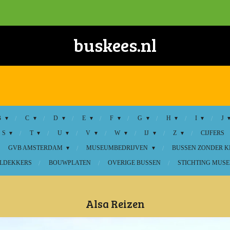
buskees.nl
B
C
D
E
F
G
H
I
J
S
T
U
V
W
IJ
Z
CIJFERS
GVB AMSTERDAM
MUSEUMBEDRIJVEN
BUSSEN ZONDER 
LDEKKERS
BOUWPLATEN
OVERIGE BUSSEN
STICHTING MUSE
Alsa Reizen