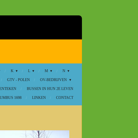
K
L
M
N
GTV - POLEN
OV-BEDRIJVEN
KENTEKEN
BUSSEN IN HUN 2E LEVEN
UMBUS 1698
LINKEN
CONTACT