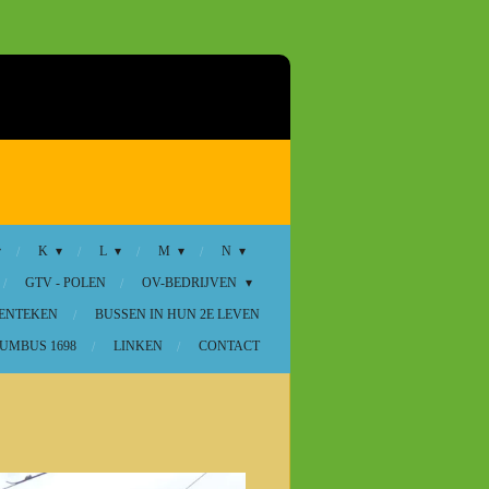
K
L
M
N
GTV - POLEN
OV-BEDRIJVEN
KENTEKEN
BUSSEN IN HUN 2E LEVEN
UMBUS 1698
LINKEN
CONTACT