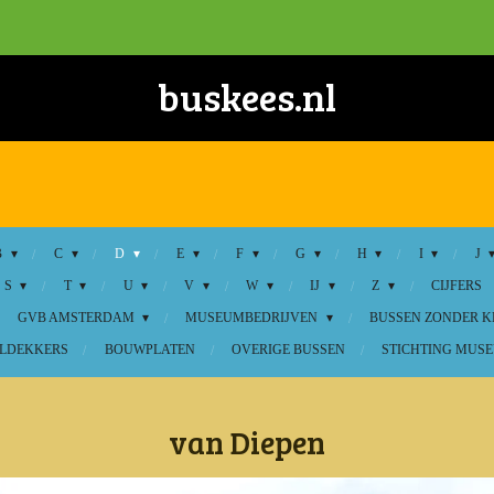
buskees.nl
B
C
D
E
F
G
H
I
J
S
T
U
V
W
IJ
Z
CIJFERS
GVB AMSTERDAM
MUSEUMBEDRIJVEN
BUSSEN ZONDER 
LDEKKERS
BOUWPLATEN
OVERIGE BUSSEN
STICHTING MUSE
van Diepen