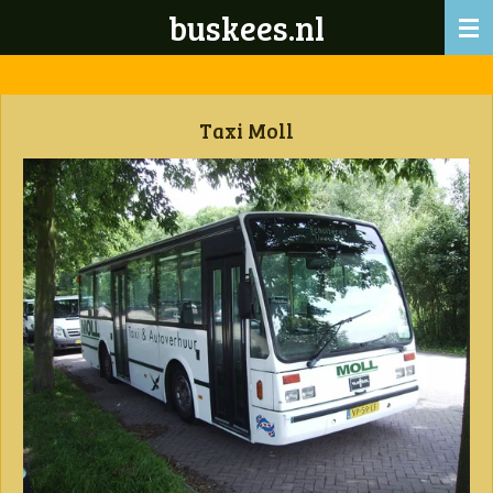
buskees.nl
Ga
direct
naar
de
hoofdinhoud
Taxi Moll