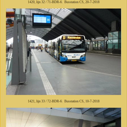
1420, lijn 32 / 71-BDR-6. Busstation CS, 20-7-2018
1421, lijn 33 / 72-BDR-6. Busstation CS, 10-7-2018